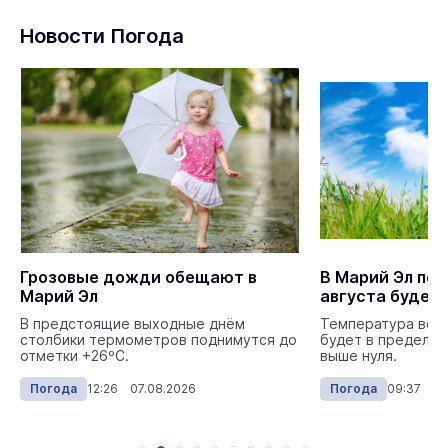
Новости Погода
Грозовые дожди обещают в
В Марий Эл пе
Марий Эл
августа будет
В предстоящие выходные днём
Температура возд
столбики термометров поднимутся до
будет в пределах
отметки +26ºС.
выше нуля.
Погода
12:26 07.08.2026
Погода
09:37 03