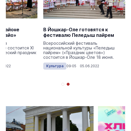
 районе
В Йошкар-Оле готовятся к
ш айо»
фестивалю Пеледыш пайрем
я, в
Всероссийский фестиваль
не состоится XI
национальной культуры «Пеледыш
вческий праздник
пайрем» («Праздник цветов»)
состоится в Йошкар-Оле 18 июня.
6.2022
Культура
09:05 05.06.2022