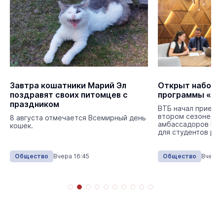
Завтра кошатники Марий Эл
Открыт набор н
поздравят своих питомцев с
программы «А
праздником
ВТБ начал прием 
втором сезоне п
8 августа отмечается Всемирный день
амбассадоров ВТ
кошек.
для студентов ро
Общество
Вчера 16:45
Общество
Вчера