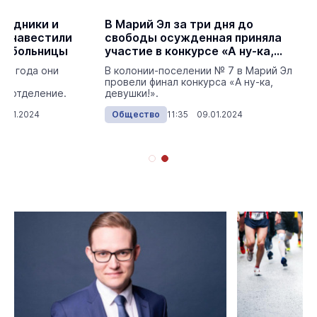
рудники и
В Марий Эл за три дня до
7 навестили
свободы осужденная приняла
ой больницы
участие в конкурсе «А ну-ка,
девушки!»
го года они
В колонии-поселении № 7 в Марий Эл
и в
провели финал конкурса «А ну-ка,
е отделение.
девушки!».
3.01.2024
Общество
11:35 09.01.2024