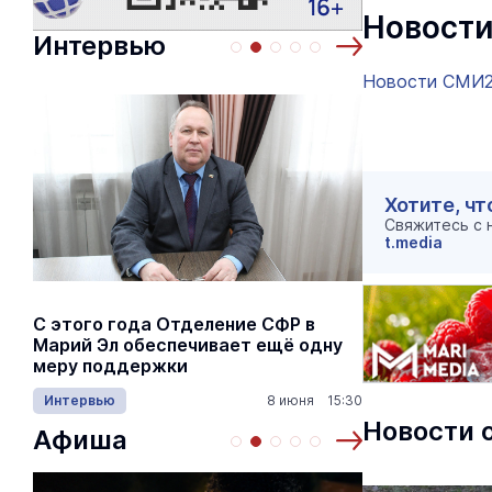
Новости
Интервью
Новости СМИ
Хотите, чт
Свяжитесь с
t.media
С этого года Отделение СФР в
Алексей Я
Марий Эл обеспечивает ещё одну
Шкетана: 
меру поддержки
лёгких сп
Интервью
8 июня 15:30
Культура
Новости 
Афиша