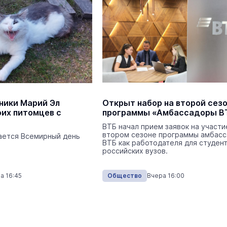
Экология
Вчера 
ники Марий Эл
Открыт набор на второй сез
На ощупь. Путеводитель
a
оих питомцев с
программы «Амбассадоры В
лабиринту
26 августа 19:00
ВТБ начал прием заявок на участи
Город
втором сезоне программы амбас
чается Всемирный день
ВТБ как работодателя для студен
российских вузов.
Михаил Васютин проинспектиро
опасный перекрёсток в
а 16:45
Общество
Вчера 16:00
Горномарийском районе
Нацпроекты
Сегодня 