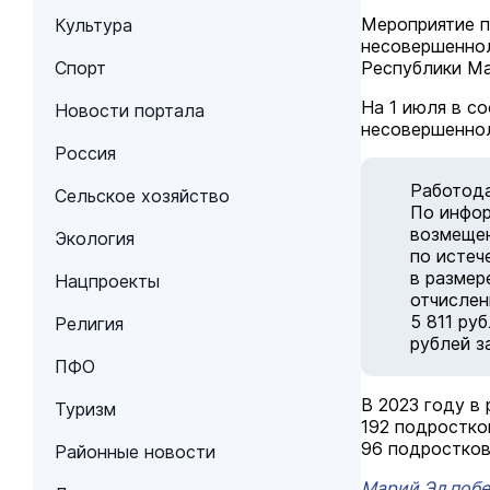
Мероприятие п
Культура
несовершеннол
Спорт
Республики Ма
На 1 июля в с
Новости портала
несовершеннол
Россия
Работода
Сельское хозяйство
По инфор
возмещен
Экология
по истеч
в размер
Нацпроекты
отчислен
5 811 ру
Религия
рублей з
ПФО
В 2023 году в
Туризм
192 подростко
96 подростков
Районные новости
Марий Эл побе