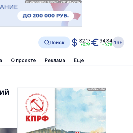
82.17
94.84
Поиск
16+
+0.76
+0.78
а
О проекте
Реклама
Еще
ий