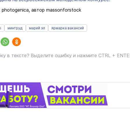
 photogenica, автор massonforstock
о
минтруд
марий эл
ярмарка вакансий
ку в тексте? Выделите ошибку и нажмите CTRL + ENT