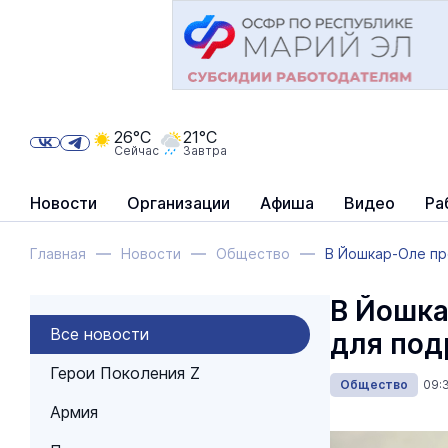
26°C
21°C
Сейчас
Завтра
Новости
Организации
Афиша
Видео
Ра
Главная
Новости
Общество
В Йошкар-Оле пр
В Йошка
Все новости
для под
Герои Поколения Z
Общество
09:
Армия