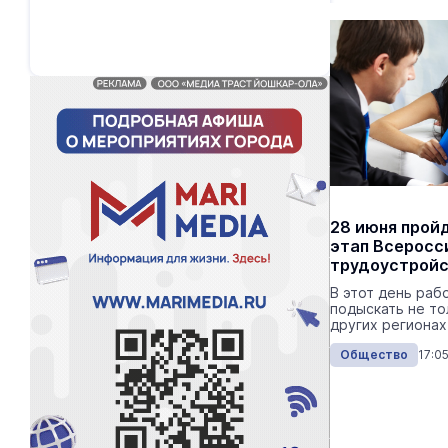
28 июня прой
этап Всеросс
трудоустрой
В этот день раб
подыскать не тол
других регионах
Общество
17:0