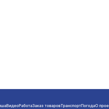
иша
Видео
Работа
Заказ товаров
Транспорт
Погода
О прое