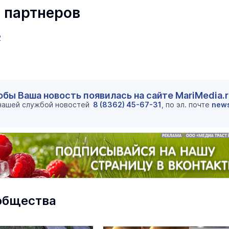
 партнеров
2
обы Ваша новость появилась на сайте MariMedia.
 нашей службой новостей
8 (8362) 45-67-31
, по эл. почте
new
маев о премьере в театре
Как узнать на законных 
«Для меня не бывает
кто собственник недви
ектаклей»
Интервью
18 марта 11:05
общества
В марийском лесу засекли
бесшумную хищницу