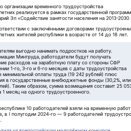
о организации временного трудоустройства
етних реализуется в рамках государственной програм
рий Эл «Содействие занятости населения на 2013-2030 
оответствии с заключёнными договорами трудоустроены
етних жителей республики в возрасте от 14 до 18 лет.
телям выгодно нанимать подростков на работу.
мации Минтруда, работодатели будут получать
ие расходов на заработную плату со стороны СФР
ении 1-го, 3-го и 6-го месяцев с даты трудоустройства
е минимальной оплаты труда (19 242 рублей) плюс
ия в государственные внебюджетные фонды (30,2%, или
блей). Таким образом, сумма возмещения составит 25 05
а 1 месяц на одного трудоустроенного.
 республике 10 работодателей взяли на временную работ
в, в I полугодии 2024-го — 9 работодателей трудоустр
.
дила на всероссийском молодёжном конкурсе.