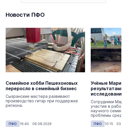
Новости ПФО
Семейное хобби Пешехоновых
Учёные Марий 
переросло в семейный бизнес
результатами 
исследований
Сызранские мастера развивают
производство гитар при поддержке
Сотрудники МарН
региона.
участие в работ
научного семинар
проблемы средне
Волго-Уралья».
ПФО
16:40 06.08.2026
ПФО
10:15 03.08