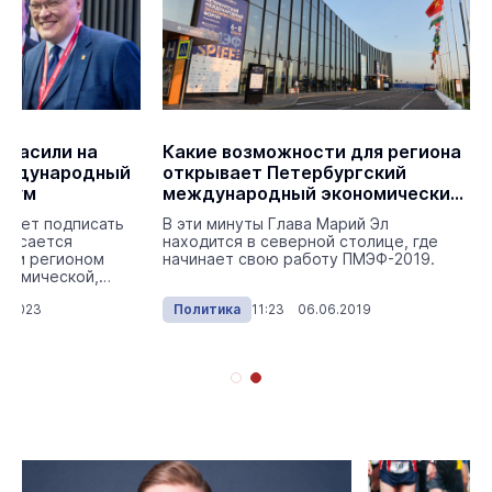
гласили на
Какие возможности для региона
еждународный
открывает Петербургский
орум
международный экономический
форум
ирует подписать
В эти минуты Глава Марий Эл
 касается
находится в северной столице, где
вым регионом
начинает свою работу ПМЭФ-2019.
ономической,
 с...
6.2023
Политика
11:23 06.06.2019