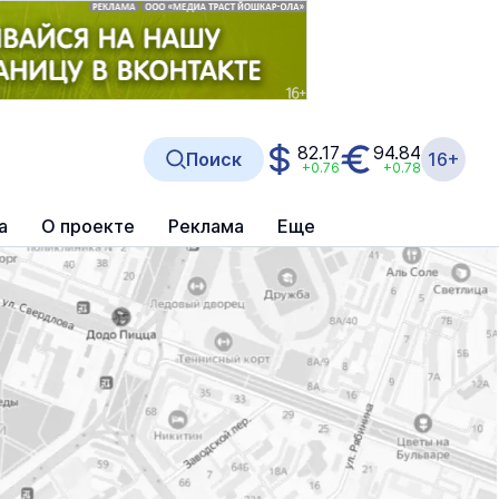
82.17
94.84
Поиск
16+
+0.76
+0.78
а
О проекте
Реклама
Еще