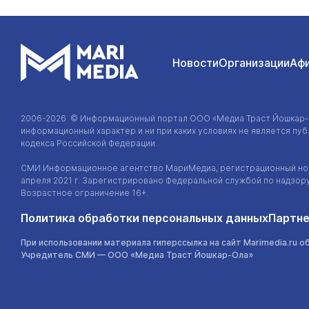
Доставка на дом и в офис
Новости
Организации
Аф
Животный мир
2006-2026 © Информационный портал
ООО «Медиа Траст Йошкар
информационный характер и ни при каких условиях не является п
кодекса Российской Федерации.
СМИ Информационное агентство МариМедиа, регистрационный ном
апреля 2021 г. Зарегистрировано Федеральной службой по надзор
Возрастное ограничение 16+.
Политика обработки персональных данных
Партне
При использовании материала гиперссылка на сайт Marimedia.ru о
Учредитель СМИ —
ООО «Медиа Траст Йошкар-Ола»