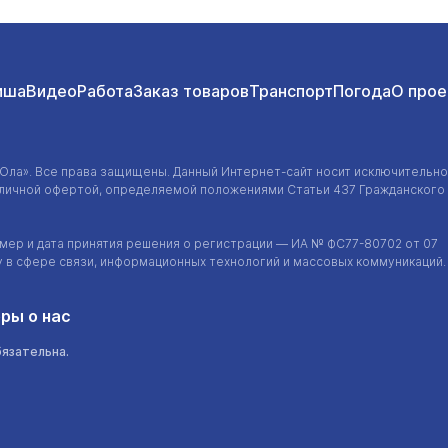
иша
Видео
Работа
Заказ товаров
Транспорт
Погода
О прое
-Ола»
. Все права защищены. Данный
Интернет-сайт
носит исключительно
убличной офертой, определяемой положениями Статьи 437 Гражданского
ер и дата принятия решения о регистрации — ИА №
ФС77-80702
от 07
у в сфере связи, информационных технологий и массовых коммуникаций.
ры о нас
бязательна.