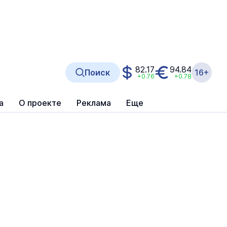
82.17
94.84
Поиск
16+
+0.76
+0.78
а
О проекте
Реклама
Еще