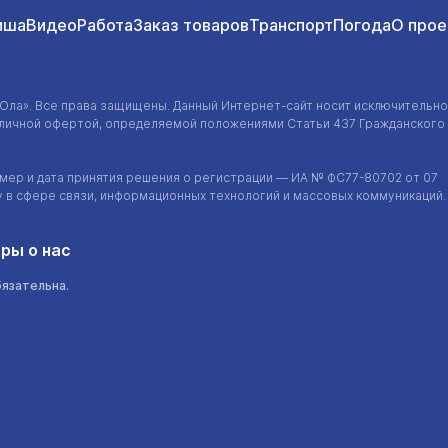
иша
Видео
Работа
Заказ товаров
Транспорт
Погода
О прое
-Ола»
. Все права защищены. Данный
Интернет-сайт
носит исключительно
убличной офертой, определяемой положениями Статьи 437 Гражданского
ер и дата принятия решения о регистрации — ИА №
ФС77-80702
от 07
у в сфере связи, информационных технологий и массовых коммуникаций.
ры о нас
бязательна.