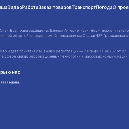
иша
Видео
Работа
Заказ товаров
Транспорт
Погода
О прое
-Ола»
. Все права защищены. Данный
Интернет-сайт
носит исключительно
убличной офертой, определяемой положениями Статьи 437 Гражданского
ер и дата принятия решения о регистрации — ИА №
ФС77-80702
от 07
у в сфере связи, информационных технологий и массовых коммуникаций.
ры о нас
бязательна.