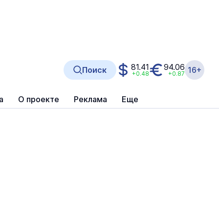
81.41
94.06
Поиск
16+
+0.48
+0.87
а
О проекте
Реклама
Еще