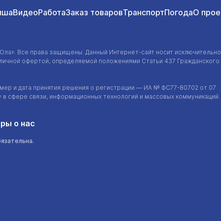
иша
Видео
Работа
Заказ товаров
Транспорт
Погода
О прое
-Ола»
. Все права защищены. Данный
Интернет-сайт
носит исключительно
убличной офертой, определяемой положениями Статьи 437 Гражданского
ер и дата принятия решения о регистрации — ИА №
ФС77-80702
от 07
у в сфере связи, информационных технологий и массовых коммуникаций.
ры о нас
бязательна.