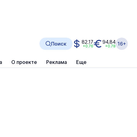
82.17
94.84
Поиск
16+
+0.76
+0.78
а
О проекте
Реклама
Еще