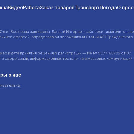
иша
Видео
Работа
Заказ товаров
Транспорт
Погода
О прое
-Ола»
. Все права защищены. Данный
Интернет-сайт
носит исключительно
убличной офертой, определяемой положениями Статьи 437 Гражданского
ер и дата принятия решения о регистрации — ИА №
ФС77-80702
от 07
у в сфере связи, информационных технологий и массовых коммуникаций.
ры о нас
бязательна.