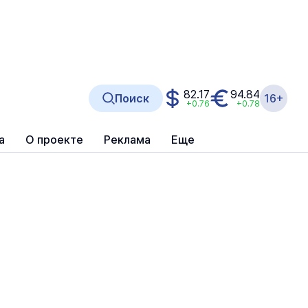
82.17
94.84
Поиск
16+
+0.76
+0.78
а
О проекте
Реклама
Еще