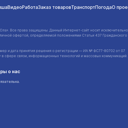
иша
Видео
Работа
Заказ товаров
Транспорт
Погода
О прое
-Ола»
. Все права защищены. Данный
Интернет-сайт
носит исключительно
убличной офертой, определяемой положениями Статьи 437 Гражданского
ер и дата принятия решения о регистрации — ИА №
ФС77-80702
от 07
у в сфере связи, информационных технологий и массовых коммуникаций.
ры о нас
бязательна.