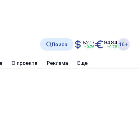
82.17
94.84
Поиск
16+
+0.76
+0.78
а
О проекте
Реклама
Еще