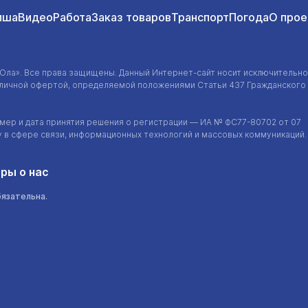
иша
Видео
Работа
Заказ товаров
Транспорт
Погода
О прое
-Ола»
. Все права защищены. Данный
Интернет-сайт
носит исключительно
убличной офертой, определяемой положениями Статьи 437 Гражданского
ер и дата принятия решения о регистрации — ИА №
ФС77-80702
от 07
у в сфере связи, информационных технологий и массовых коммуникаций.
ры о нас
бязательна.