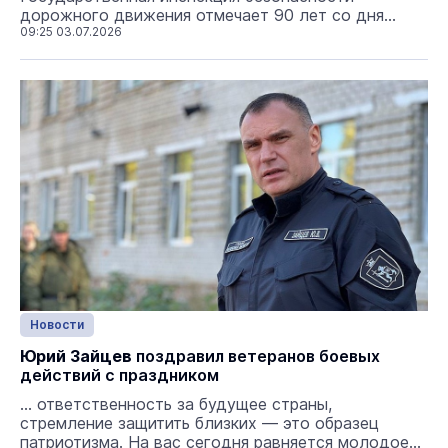
дорожного движения отмечает 90 лет со дня
своего образования.
09:25 03.07.2026
Юрий Зайцев
в юбилейный
для Госавтоинспекции год поздравил сотрудников
ведомства и ветеранов с праздником. Глава
региона отметил, что на ...
Новости
Юрий Зайцев
поздравил ветеранов боевых
действий с праздником
... ответственность за будущее страны,
стремление защитить близких — это образец
патриотизма. На вас сегодня равняется молодое