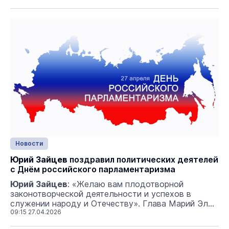
Госсобрания подведёт итоги работы
правительства за 2025 год фото: Ю. Зайцев /
Госсобрание
Новости
Юрий Зайцев
поздравил политических деятелей
с Днём российского парламентаризма
Юрий Зайцев
: «Желаю вам плодотворной
законотворческой деятельности и успехов в
служении народу и Отечеству». Глава Марий Эл
поздравил членов ...
09:15 27.04.2026