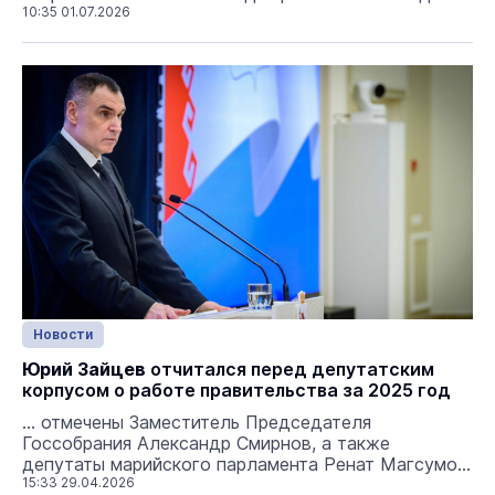
поколение».
10:35 01.07.2026
Юрий Зайцев
пожелал ветеранам
здоровья, счастья, успехов, крепких семей и
понимающих близких. фото: правительство РМЭ
(архив)
Новости
Юрий Зайцев
отчитался перед депутатским
корпусом о работе правительства за 2025 год
... отмечены Заместитель Председателя
Госсобрания Александр Смирнов, а также
депутаты марийского парламента Ренат Магсумов
и Марина Янковская.
15:33 29.04.2026
Юрий Зайцев
на сессии