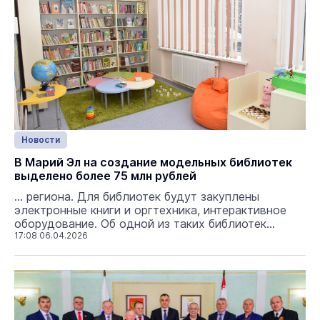
Новости
В Марий Эл на создание модельных библиотек
выделено более 75 млн рублей
... региона. Для библиотек будут закуплены
электронные книги и оргтехника, интерактивное
оборудование. Об одной из таких библиотек
написал
17:08 06.04.2026
Юрий Зайцев
в своих соцсетях. Так,
постоянными посетителями Моркинской
центральной библиотеки являются более 4 тысяч
человек. После модернизации ...