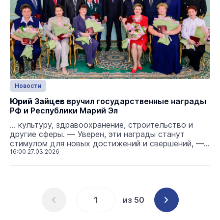
Новости
Юрий Зайцев
вручил государственные награды
РФ и Республики Марий Эл
... культуру, здравоохранение, строительство и
другие сферы. — Уверен, эти награды станут
стимулом для новых достижений и свершений, —
отметил
16:00 27.03.2026
Юрий Зайцев
, обращаясь к
награждённым. Указом Президента РФ Почётное
звание «Заслуженный журналист Российской
Федерации» присвоено члену ...
из 50