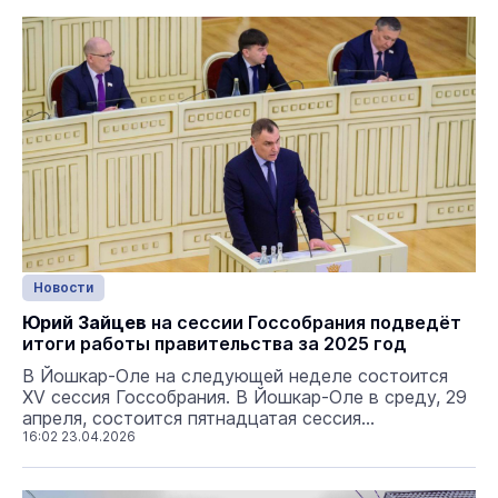
Новости
Юрий Зайцев
на сессии Госсобрания подведёт
итоги работы правительства за 2025 год
В Йошкар-Оле на следующей неделе состоится
XV сессия Госсобрания. В Йошкар-Оле в среду, 29
апреля, состоится пятнадцатая сессия
Государственного собрания Республики Марий Эл.
16:02 23.04.2026
В проект повестки дня сессии включено 27
вопросов. В рамках первого заседания сессии,