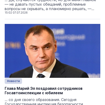
— не давать пустых обещаний, проблемные
вопросы не скрывать, а планомерно решать, —
отметил
15:02 07.07.2026
Юрий Зайцев
. В Йошкар-Оле
возобновили строительство школы в микрорайоне
«Юбилейный» фото: соцсети Ю. Зайцев
Новости
Глава Марий Эл поздравил сотрудников
Госавтоинспекции с юбилеем
... со дня своего образования. Сегодня
Государственная инспекция безопасности