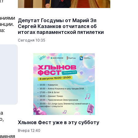
кт
аниями
Депутат Госдумы от Марий Эл
анции.
Сергей Казанков отчитался об
а:
итогах парламентской пятилетки
Сегодня 10:35
да
о,
Хлынов Фест уже в эту субботу
Вчера 12:40
зменяя