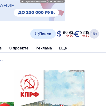
80.93
93.19
Поиск
16+
-0.20
-0.39
а
О проекте
Реклама
Еще
и»