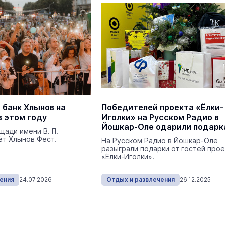
На ощупь. Путеводитель
a
лабиринту
26 августа 19:00
Город
В Йошкар-Оле в
Царевококшайском Кремле
проходит военно-спортивное
многоборье
Армия
Сегодня 
 банк Хлынов на
Победителей проекта «Ёлки-
в этом году
Иголки» на Русском Радио в
Йошкар-Оле одарили подарк
щади имени В. П.
ёт Хлынов Фест.
На Русском Радио в Йошкар-Оле
разыграли подарки от гостей прое
«Ёлки-Иголки».
ения
24.07.2026
Отдых и развлечения
26.12.2025
Выпускники ведомственных вуз