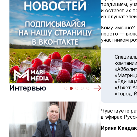
традициям, уч
и оставят их 
из слушателей
Кому именно? 
просто — вклю
участником ро
Специаль
компании
«Айболит
«Матрица
«Единиц
Интервью
«Джет Ав
«Город 
Чувствуете ра
в эфирах Русс
Ирина Кандак