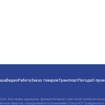
МЧС прибыли в Марий Эл
Общество
Сегодня 
иша
Видео
Работа
Заказ товаров
Транспорт
Погода
О прое
-Ола»
. Все права защищены. Данный
Интернет-сайт
носит исключительно
убличной офертой, определяемой положениями Статьи 437 Гражданского