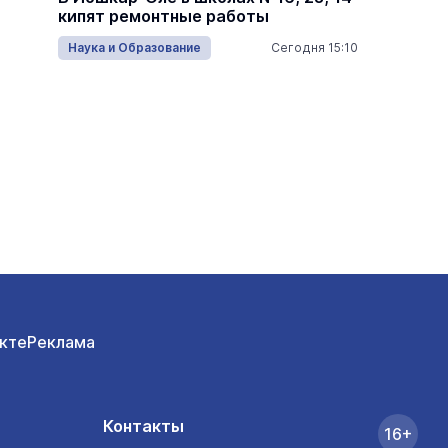
Царев
кипят ремонтные работы
проход
много
16:05
Наука и Образование
Сегодня 15:10
Армия
кте
Реклама
Контакты
16+