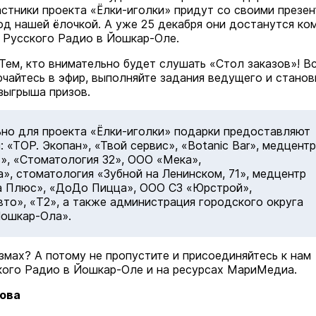
астники проекта «Ёлки-иголки» придут со своими презе
под нашей ёлочкой. А уже 25 декабря они достанутся ко
 Русского Радио в Йошкар-Оле.
Тем, кто внимательно будет слушать «Стол заказов»! В
чайтесь в эфир, выполняйте задания ведущего и станов
зыгрыша призов.
но для проекта «Ёлки-иголки» подарки предоставляют
: «ТОР. Экопан», «Твой сервис», «Botanic Bar», медцентр
», «Стоматология 32», ООО «Мека»,
», стоматология «Зубной на Ленинском, 71», медцентр
а Плюс», «ДоДо Пицца», ООО СЗ «Юрстрой»,
то», «T2», а также администрация городского округа
Йошкар-Ола».
змах? А потому не пропустите и присоединяйтесь к нам
кого Радио в Йошкар-Оле и на ресурсах МариМедиа.
ова