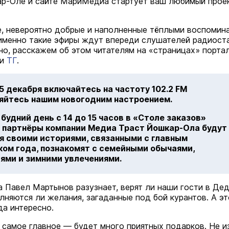
р-Оле и сайте МариМедиа стартует ваш любимый прое
е, невероятно добрые и наполненные тёплыми воспомин
именно такие эфиры ждут впереди слушателей радиост
чно, расскажем об этом читателям на «страницах» портал
и
ТГ
.
25 декабря включайтесь на частоту 102.2 FM
няйтесь нашим новогодним настроением.
удний день с 14 до 15 часов в «Столе заказов»
и партнёры компании Медиа Траст Йошкар-Ола будут
я своими историями, связанными с главным
ком года, познакомят с семейными обычаями,
ями и зимними увлечениями.
 Павел Мартынов разузнает, верят ли наши гости в Де
лняются ли желания, загаданные под бой курантов. А эт
да интересно.
, самое главное — будет много приятных подарков. Не и