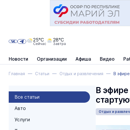
25°C
28°C
Сейчас
Завтра
Новости
Организации
Афиша
Видео
Ра
Главная
Статьи
Отдых и развлечения
В эфире
В эфире
Все статьи
стартую
Авто
Отдых и развлеч
Услуги