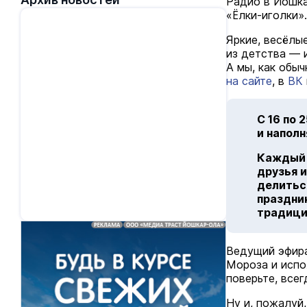
Радио в Йошка
«Ёлки-иголки».
Яркие, весёлы
из детства — 
А мы, как обы
на сайте
, в
ВК
С 16 по 
и напол
Каждый б
друзья 
делитьс
праздни
традици
Ведущий эфира
Мороза и испо
поверьте, всег
Ну и, пожалуй