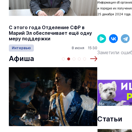
Информация об организ
и порядке их получени
25 декабря 2024 года
С этого года Отделение СФР в
Алексей Я
Марий Эл обеспечивает ещё одну
Шкетана: 
меру поддержки
лёгких сп
Интервью
8 июня 15:30
Культура
Заметили ошиб
Афиша
Статьи