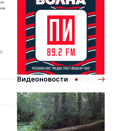
сте
огов
основаниях,
Василий Дубровин: как продлить
жимости
мужское долголетие
16 марта 17:00
Здоровье и медицина
19 февраля 15:55
ER
Видеоновости