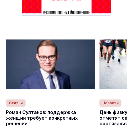
Статьи
Новости
с
Роман Султанов: поддержка
День физкуль
женщин требует конкретных
отметят спо
решений
состязаниям