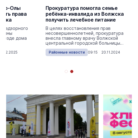
кар-Олы
Прокуратура помогла семье
вить права
ребёнка-инвалида из Волжска
ника
получить лечебное питание
а надзорного
В целях восстановления прав
нщины
несовершеннолетней, прокуратура
дъезде дома
внесла главному врачу Волжской
центральной городской больницы
представление.
5.02.2025
Районные новости
09:15 20.11.2024