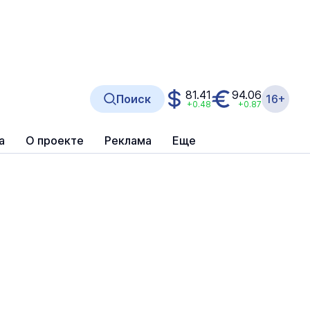
81.41
94.06
Поиск
16+
+0.48
+0.87
а
О проекте
Реклама
Еще