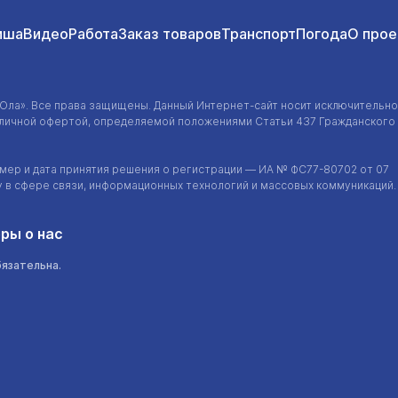
иша
Видео
Работа
Заказ товаров
Транспорт
Погода
О прое
-Ола»
. Все права защищены. Данный
Интернет-сайт
носит исключительно
убличной офертой, определяемой положениями Статьи 437 Гражданского
ер и дата принятия решения о регистрации — ИА №
ФС77-80702
от 07
у в сфере связи, информационных технологий и массовых коммуникаций.
ры о нас
бязательна.