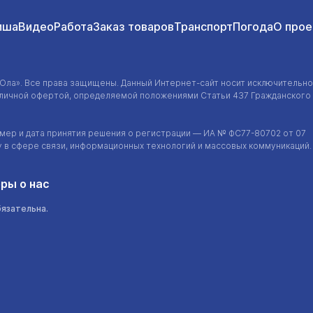
иша
Видео
Работа
Заказ товаров
Транспорт
Погода
О прое
-Ола»
. Все права защищены. Данный
Интернет-сайт
носит исключительно
убличной офертой, определяемой положениями Статьи 437 Гражданского
ер и дата принятия решения о регистрации — ИА №
ФС77-80702
от 07
у в сфере связи, информационных технологий и массовых коммуникаций.
ры о нас
бязательна.