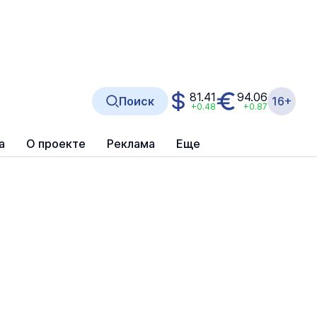
81.41
94.06
Поиск
16+
+0.48
+0.87
а
О проекте
Реклама
Еще