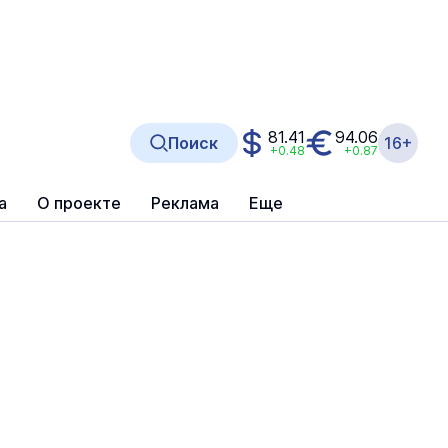
81.41
94.06
Поиск
16+
+0.48
+0.87
а
О проекте
Реклама
Еще