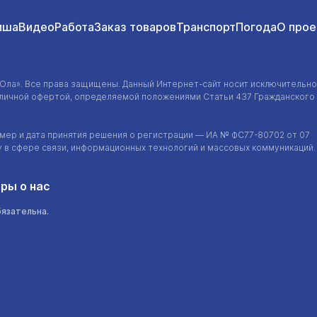
иша
Видео
Работа
Заказ товаров
Транспорт
Погода
О прое
-Ола»
. Все права защищены. Данный
Интернет-сайт
носит исключительно
убличной офертой, определяемой положениями Статьи 437 Гражданского
ер и дата принятия решения о регистрации — ИА №
ФС77-80702
от 07
у в сфере связи, информационных технологий и массовых коммуникаций.
ры о нас
бязательна.