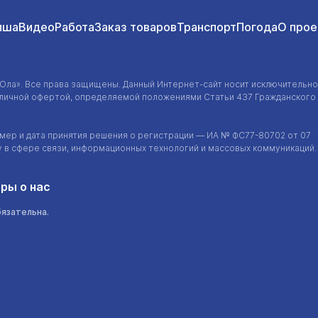
иша
Видео
Работа
Заказ товаров
Транспорт
Погода
О прое
-Ола»
. Все права защищены. Данный
Интернет-сайт
носит исключительно
убличной офертой, определяемой положениями Статьи 437 Гражданского
ер и дата принятия решения о регистрации — ИА №
ФС77-80702
от 07
у в сфере связи, информационных технологий и массовых коммуникаций.
ры о нас
бязательна.