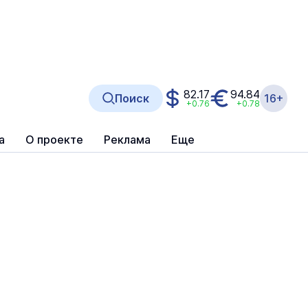
82.17
94.84
Поиск
16+
+0.76
+0.78
а
О проекте
Реклама
Еще