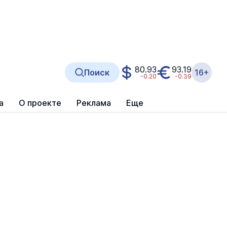
80.93
93.19
Поиск
16+
-0.20
-0.39
а
О проекте
Реклама
Еще