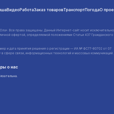
иша
Видео
Работа
Заказ товаров
Транспорт
Погода
О прое
-Ола»
. Все права защищены. Данный
Интернет-сайт
носит исключительно
убличной офертой, определяемой положениями Статьи 437 Гражданского
ер и дата принятия решения о регистрации — ИА №
ФС77-80702
от 07
у в сфере связи, информационных технологий и массовых коммуникаций.
ры о нас
бязательна.